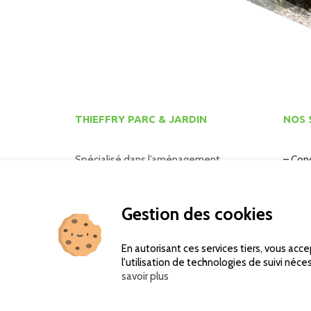
THIEFFRY PARC & JARDIN
NOS 
Spécialisé dans l’aménagement
– Con
de parcs et jardins depuis 1971.
– Amé
L’entreprise met à votre
– Ent
Gestion des cookies
disposition son expérience et son
– Plan
savoir-faire.
En autorisant ces services tiers, vous acc
l'utilisation de technologies de suivi néc
savoir plus
Copyright © Thieffry Parc & Jardin – Site réalisé par l’agen