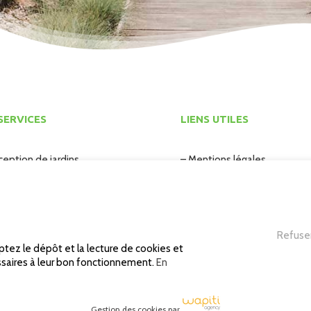
SERVICES
LIENS UTILES
ception de jardins
– Mentions légales
nagement paysager
– Politique de confidentialit
retien des espaces verts
– Demande de devis
tes d’intérieur
– Nous rejoindre
Refuse
eptez le dépôt et la lecture de cookies et
essaires à leur bon fonctionnement.
En
ce Wapiti
Gestion des cookies par