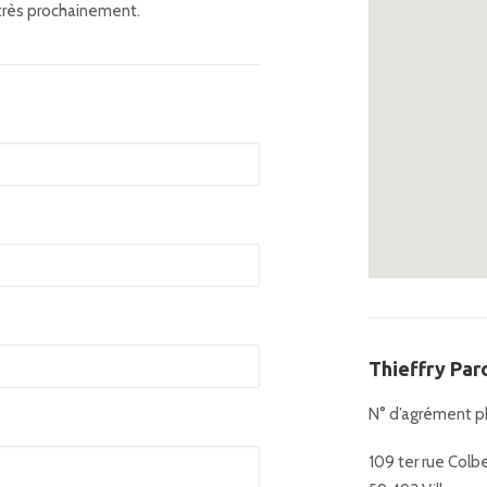
 très prochainement.
Thieffry Par
N° d’agrément p
109 ter rue Colb