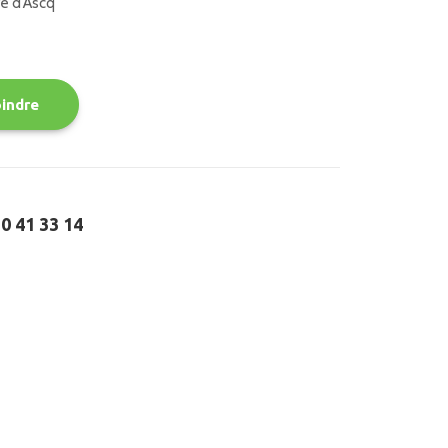
ve d’Ascq
oindre
20 41 33 14