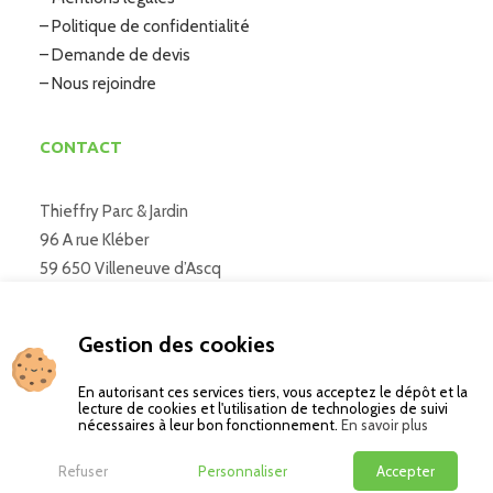
– Politique de confidentialité
– Demande de devis
– Nous rejoindre
CONTACT
Thieffry Parc & Jardin
96 A rue Kléber
59 650 Villeneuve d’Ascq
03 20 41 33 14
Gestion des cookies
En autorisant ces services tiers, vous acceptez le dépôt et la
lecture de cookies et l'utilisation de technologies de suivi
nécessaires à leur bon fonctionnement.
En savoir plus
Refuser
Personnaliser
Accepter
Copyright © Thieffry Parc & Jardin – Site réalisé par l’agence Wapiti