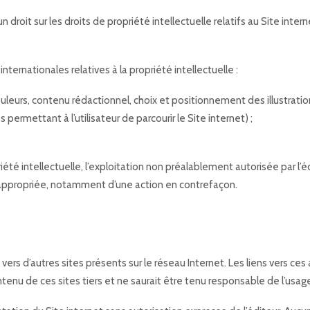
un droit sur les droits de propriété intellectuelle relatifs au Site inte
ternationales relatives à la propriété intellectuelle :
uleurs, contenu rédactionnel, choix et positionnement des illustration
ermettant à l’utilisateur de parcourir le Site internet) ;
té intellectuelle, l’exploitation non préalablement autorisée par l’éd
on appropriée, notamment d’une action en contrefaçon.
ers d’autres sites présents sur le réseau Internet. Les liens vers ces 
tenu de ces sites tiers et ne saurait être tenu responsable de l’usage q