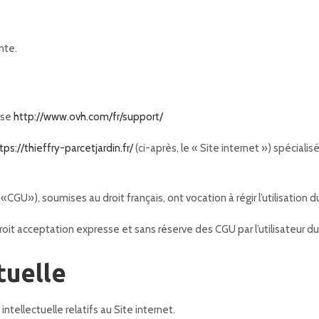
nte.
sse
http://www.ovh.com/fr/support/
tps://thieffry-parcetjardin.fr/
(ci-après, le « Site internet ») spécial
«CGU»), soumises au droit français, ont vocation à régir l’utilisation du
oit acceptation expresse et sans réserve des CGU par l’utilisateur du 
tuelle
 intellectuelle relatifs au Site internet.