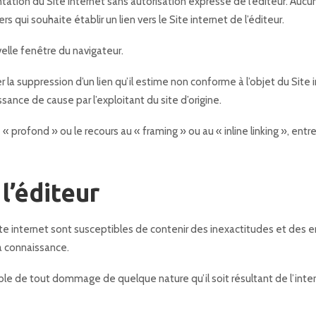
sentation du Site internet sans autorisation expresse de l’éditeur. A
ers qui souhaite établir un lien vers le Site internet de l’éditeur.
velle fenêtre du navigateur.
 la suppression d’un lien qu’il estime non conforme à l’objet du Site 
ance de cause par l’exploitant du site d’origine.
 « profond » ou le recours au « framing » ou au « inline linking », entr
l’éditeur
e internet sont susceptibles de contenir des inexactitudes et des err
sa connaissance.
le de tout dommage de quelque nature qu’il soit résultant de l’interp